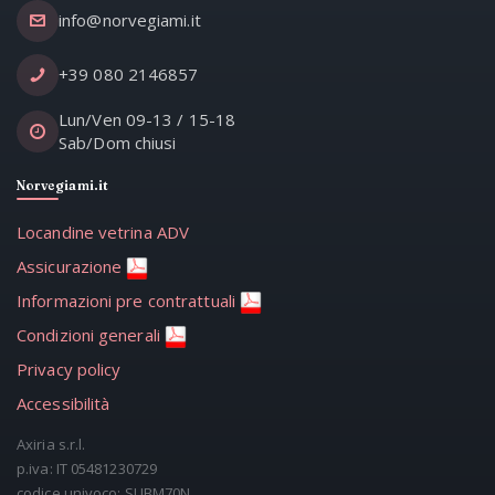
info@norvegiami.it
+39 080 2146857
Lun/Ven 09-13 / 15-18
Sab/Dom chiusi
Norvegiami.it
Locandine vetrina ADV
Assicurazione
Informazioni pre contrattuali
Condizioni generali
Privacy policy
Accessibilità
Axiria s.r.l.
p.iva: IT 05481230729
codice univoco: SUBM70N