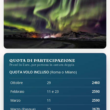
QUOTA DI PARTECIPAZIONE
Prezzi in Euro, per persona in camera doppia
QUOTA VOLO INCLUSO
(Roma o Milano)
Ottobre
29
2460
Febbraio
11 e 23
2590
Marzo
11
2590
Marzo (Pasqua)
25
2670