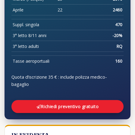
Aprile
22
2460
Suppl. singola
470
3° letto 8/11 anni
-20%
3° letto adulti
RQ
Tasse aeroportuali
160
Quota d’iscrizione 35 € : include polizza medico-
bagaglio
Richiedi preventivo gratuito
IN EVIDENZA