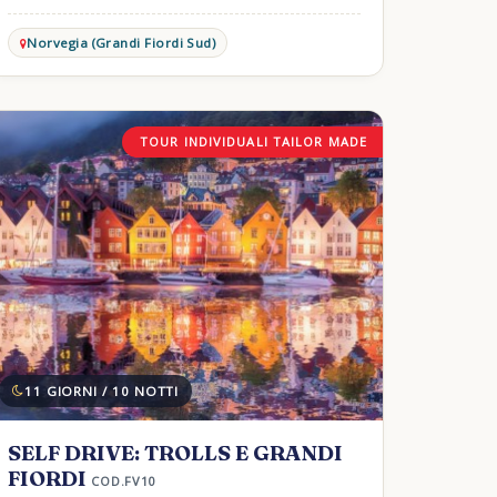
Norvegia (Grandi Fiordi Sud)
TOUR INDIVIDUALI TAILOR MADE
11 GIORNI / 10 NOTTI
SELF DRIVE: TROLLS E GRANDI
FIORDI
COD.FV10