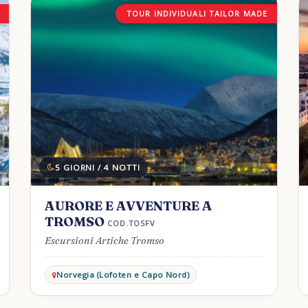
TOUR INDIVIDUALI TAILOR MADE
5 GIORNI / 4 NOTTI
AURORE E AVVENTURE A
TROMSO
COD.TOSFV
Escursioni Artiche Tromso
Norvegia (Lofoten e Capo Nord)