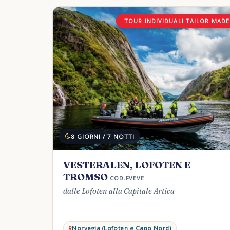
TOUR INDIVIDUALI TAILOR MADE
8 GIORNI / 7 NOTTI
VESTERALEN, LOFOTEN E
TROMSO
COD.FVEVE
dalle Lofoten alla Capitale Artica
Norvegia (Lofoten e Capo Nord)