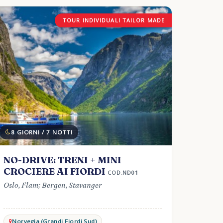
TOUR INDIVIDUALI TAILOR MADE
8 GIORNI / 7 NOTTI
NO-DRIVE: TRENI + MINI
CROCIERE AI FIORDI
COD.ND01
Oslo, Flam; Bergen, Stavanger
Norvegia (Grandi Fiordi Sud)