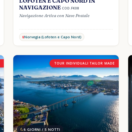
LOFOTEN E CAPO NORD IN
NAVIGAZIONE
COD.FK08
Navigazione Artica con Nave Postale
Norvegia (Lofoten e Capo Nord)
TOUR INDIVIDUALI TAILOR MADE
6 GIORNI / 5 NOTTI