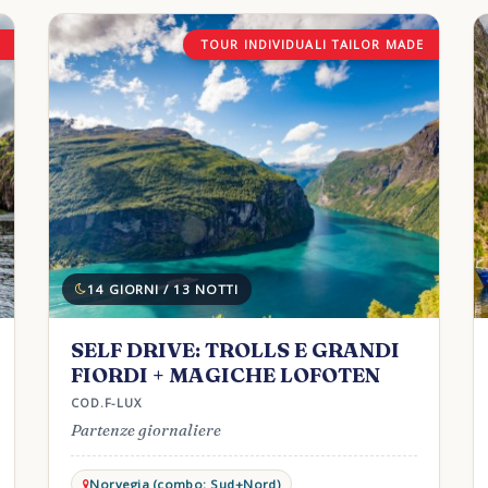
TOUR INDIVIDUALI TAILOR MADE
14 GIORNI / 13 NOTTI
SELF DRIVE: TROLLS E GRANDI
FIORDI + MAGICHE LOFOTEN
COD.F-LUX
Partenze giornaliere
Norvegia (combo: Sud+Nord)