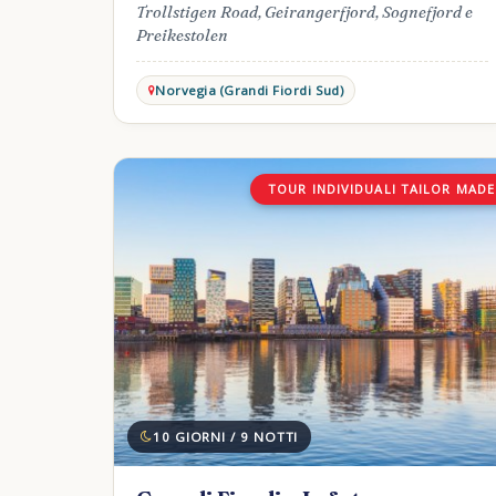
Trollstigen Road, Geirangerfjord, Sognefjord e
Preikestolen
Norvegia (Grandi Fiordi Sud)
TOUR INDIVIDUALI TAILOR MADE
10 GIORNI / 9 NOTTI