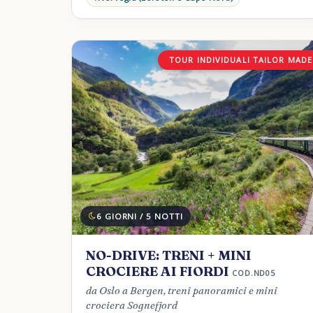
TOUR INDIVIDUALI TAILOR MADE
6 GIORNI / 5 NOTTI
NO-DRIVE: TRENI + MINI
CROCIERE AI FIORDI
COD.ND05
da Oslo a Bergen, treni panoramici e mini
crociera Sognefjord