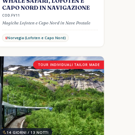
WHALE SAFARI, LOFOTEN E
CAPO NORD IN NAVIGAZIONE
COD.FV11
Magiche Lofoten e Capo Nord in Nave Postale
Norvegia (Lofoten e Capo Nord)
TOUR INDIVIDUALI TAILOR MADE
14 GIORNI / 13 NOTTI